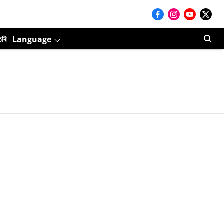
তৰি
Language