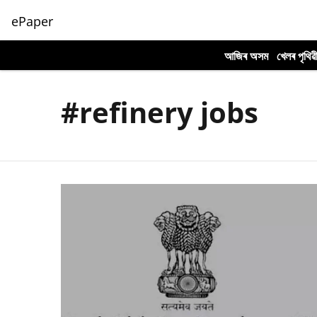
ePaper
আজিৰ অসম
খেলৰ পৃথিৱ
#refinery jobs