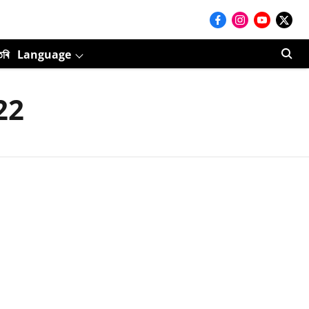
তৰি
Language
22