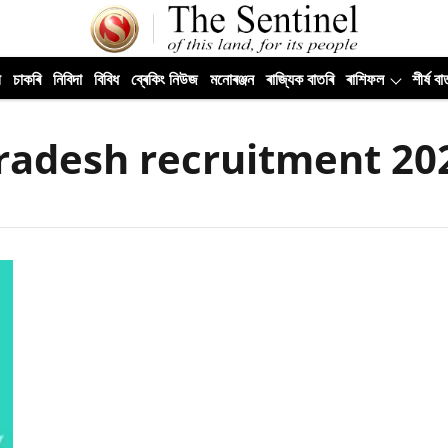
ী
চাকৰি
নিবিদা
বিবিধ
ব্ৰেকিং নিউজ
মনোৰঞ্জন
ৰাজ্যিক বাতৰি
ৰাশিফল
শীৰ্ষ বা
radesh recruitment 20