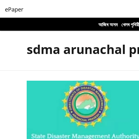
ePaper
আজিৰ অসম
খেলৰ পৃথিৱ
sdma arunachal p