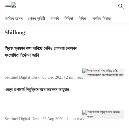
H
আজিৰ অসম
খেলৰ পৃথিৱী
চাকৰি
নিবিদা
বিবিধ
ব্ৰেকিং নিউজ
e
a
Shillong
d
e
T
শ্বিলং ভ্ৰমণৰ কথা ভাবিছে নেকি? মেঘালয় চৰকাৰৰ
r
a
সংশোধিত নিৰ্দেশনা জাৰি
m
g
e
R
n
e
u
Sentinel Digital Desk
03 Dec 2021
2
min read
s
i
u
t
নেহুত উপাচাৰ্য নিযুক্তিৰ বাবে আবেদন আহ্বান
l
e
t
m
s
s
Sentinel Digital Desk
22 Aug 2020
1
min read