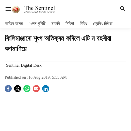
H
আজিৰ অসম
খেলৰ পৃথিৱী
চাকৰি
নিবিদা
বিবিধ
ব্ৰেকিং নিউজ
e
a
কিলিমাঞ্জাৰো শৃংগ অতিক্ৰম কৰিলে এটি ন বছৰীয়া
d
কণমাণিয়ে
e
r
m
Sentinel Digital Desk
e
n
Published on :
16 Aug 2019, 5:55 AM
u
i
S
t
e
o
m
s
c
i