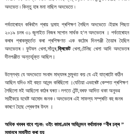
অদভেত ৷ কিন্তু হাৰ মনা নাছিল অদভেতে ৷
পৰ্বতাৰোহন কৰিবলৈ প্ৰায় দুমাহ প্ৰশিক্ষণ লৈছিল অদভেতে ৷ইয়াৰ পিছত
২০১৯ চনৰ ৩১ জুলাইত নিজৰ সপোন সাৰ্থক হ’ল অদভেতৰ । পৰ্বতাৰোহন
কৰাৰ প্ৰাকমুহুৰ্তত কৰা প্ৰশিক্ষণত এক কঠোৰ দিনপঞ্জী তৈয়াৰ হৈছিল
অদভেতৰ ৷ ফুটবল খেলা,সাঁতুৰ,
ক্ৰিকেট
খেলা,টেনিছ খেলা আদি অদভেতৰ
দীনপঞ্জীত অন্তৰ্ভূক্ত আছিল।
উল্লেখ্য যে অদভেতে সংবাদ মাধ্যমৰ সন্মুখত কয় যে এই যাত্ৰাটো কঠিন
আছিল যদিও মই বহুত আনন্দ কৰিছিলো ।যেতিয়া এভাৰেষ্ট কেম্পত প্ৰশিক্ষণ
লৈছিলো মই আছিলো কাঠৰ ঘৰত ৷ লগতে টেন্ট,বৰফ আদিত থকা অনুভৱ
সচাঁকৈয়ে যথেষ্ট আমোদ জনক ৷ অদভেতৰ এই সাফল্য সম্প্ৰতি বহু জনৰ
কাৰণে হৈছে প্ৰেৰণাৰ উৎস ।
অধিক খবৰৰ বাবে পঢ়ক:
ওইং কামাণ্ডাৰ অভিনন্দন বৰ্থামানক “বীৰ চক্ৰ ”
সন্মানৰে সন্মানীত কৰা হয়