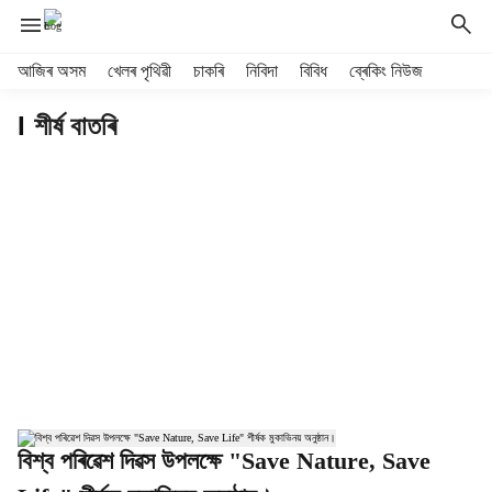
H
আজিৰ অসম
খেলৰ পৃথিৱী
চাকৰি
নিবিদা
বিবিধ
ব্ৰেকিং নিউজ
e
S
a
শীৰ্ষ বাতৰি
e
d
e
n
r
t
m
i
e
n
n
u
e
i
t
l
e
A
m
s
s
s
বিশ্ব পৰিৱেশ দিৱস উপলক্ষে "Save Nature, Save
a