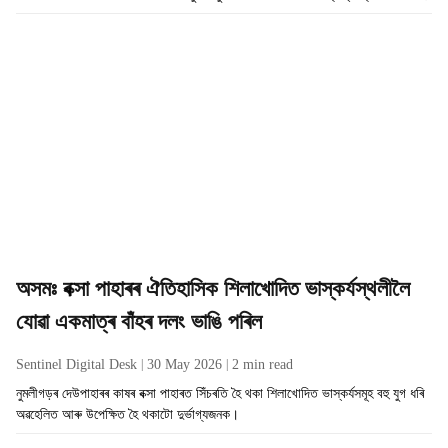
অসমঃ বক্সা পাহাৰৰ ঐতিহাসিক শিলাখোদিত ভাস্কৰ্যস্থলীলৈ
যোৱা একমাত্ৰ বাঁহৰ দলং ভাঙি পৰিল
Sentinel Digital Desk
30 May 2026
2
min read
নুমলীগড়ৰ দেউপাহাৰৰ কাষৰ বক্সা পাহাৰত সিঁচৰতি হৈ থকা শিলাখোদিত ভাস্কৰ্যসমূহ বহু যুগ ধৰি
অৱহেলিত আৰু উপেক্ষিত হৈ থকাটো দুৰ্ভাগ্যজনক।