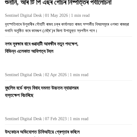
শুনানি, আৰ টি পি এছৰ গোচৰ নিষ্পত্তিৰ পৰ্যালোচনা
Sentinel Digital Desk
01 May 2026
1
min read
বৃহস্পতিবাৰে উলুবাৰীৰ গৌহাটী ৰাজহ চক্ৰ কাৰ্যালয়ত ৰাজহ সম্পৰ্কীয় বিষয়সমূহৰ ওপৰত ৰাজহুৱা
শুনানি অনুষ্ঠিত কৰে কামৰূপ (মেট্ৰ’)ৰ জিলা উপায়ুক্ত স্বপনীল পলে।
নগৰ সুৰক্ষাৰ বাবে গুৱাহাটী আৰক্ষীৰ নতুন পদক্ষেপ,
বিভিন্ন এলেকাত আধিপত্য টহল
Sentinel Digital Desk
02 Apr 2026
1
min read
মুছলিম বৰ্ডে বাল্য বিবাহ দমনত উচ্চতম ন্যায়ালয়ৰ
হস্তক্ষেপ বিচাৰিছে
Sentinel Digital Desk
07 Feb 2023
1
min read
উৎকোচৰ অভিযোগত চিবিআইয়ে গ্ৰেপ্তাৰ কৰিলে