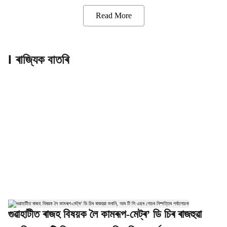
Read More
ৰাজ্যিক বাতৰি
গুৱাহাটীত ৰাজহ বিষয়ক লৈ কামৰূপ-মেট্ৰ’ ডি চিৰ ৰাজহুৱা