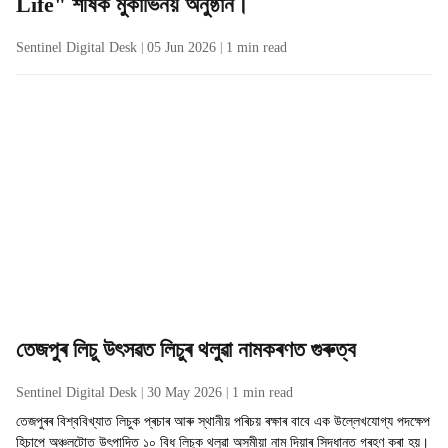
Life" শীৰ্ষক মুকাভিনয় অনুষ্ঠান।
m
-
Sentinel Digital Desk
05 Jun 2026
1
min read
A
s
s
a
m
e
s
e
তেজপুৰ লিচু উৎসৱত লিচুৰ থলুৱা নামকৰণত গুৰুত্ব
Sentinel Digital Desk
30 May 2026
1
min read
তেজপুৰৰ বিশ্ববিখ্যাত লিচুক প্ৰচাৰ আৰু স্থানীয় পৰিচয় ৰক্ষাৰ বাবে এক উল্লেখযোগ্য পদক্ষেপ
হিচাপে অঞ্চলটোত উৎপাদিত ১০ বিধ লিচুক থলুৱা অসমীয়া নাম দিয়াৰ সিদ্ধান্ত গ্ৰহণ কৰা হয়।