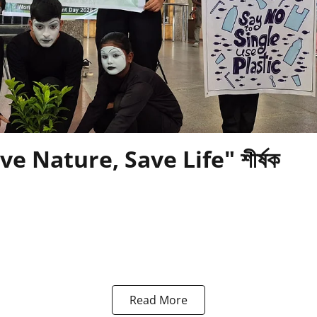
 "Save Nature, Save Life" শীৰ্ষক
Read More