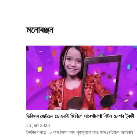
মনোৰঞ্জন
ছিকিমৰ জেটচেন ডোহনাই জিনিলে সাৰেগামাপা লিটল চেম্পৰ ট্ৰফী
23 Jan 2023
ট্ৰফীৰ লগতে ১০ লাখ টকাৰ নগদ পুৰস্কাৰো লাভ কৰে জেটচেন ডোহনাই