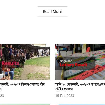
Read More
ৰুৱাৰী, ২০২৩ ৰ শ্বিলং(মেঘালয়) তীৰ
আজি ১৫ ফেব্ৰুৱাৰী, ২০২৩ ৰ নাগালেণ্ড ৰ
ল
লটাৰীৰ ফলাফল
023
15 Feb 2023