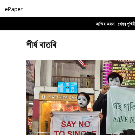
ePaper
আজিৰ অসম
খেলৰ পৃথিৱ
শীৰ্ষ বাতৰি