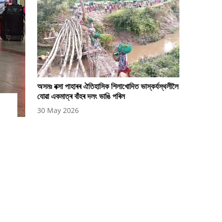
অসমঃ বক্সা পাহাৰৰ ঐতিহাসিক শিলাখোদিত ভাস্কৰ্যস্থলীলৈ
যোৱা একমাত্ৰ বাঁহৰ দলং ভাঙি পৰিল
30 May 2026