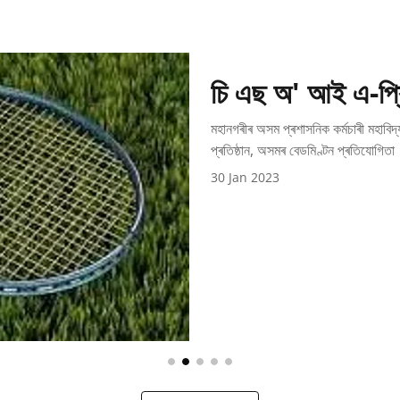
চি এছ অ' আই এ-প্ৰি
মহানগৰীৰ অসম প্ৰশাসনিক কৰ্মচাৰী মহাবিদ
প্ৰতিষ্ঠান, অসমৰ বেডমিণ্টন প্ৰতিযোগিতা
30 Jan 2023