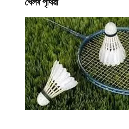
খেলৰ পৃথিৱী
ণি