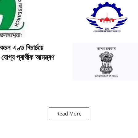
চন এণ্ড ৰিচাৰ্চয়ে
োগ্য প্ৰাৰ্থীক আমন্ত্ৰণ
Read More