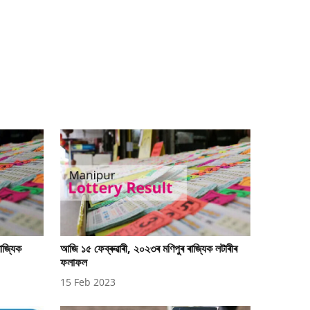
াজ্যিক
আজি ১৫ ফেব্ৰুৱাৰী, ২০২৩ৰ মণিপুৰ ৰাজ্যিক লটাৰীৰ
ফলাফল
15 Feb 2023