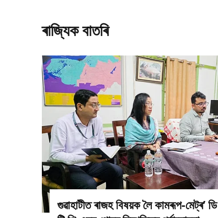
ৰাজ্যিক বাতৰি
গুৱাহাটীত ৰাজহ বিষয়ক লৈ কামৰূপ-মেট্ৰ’ ডি