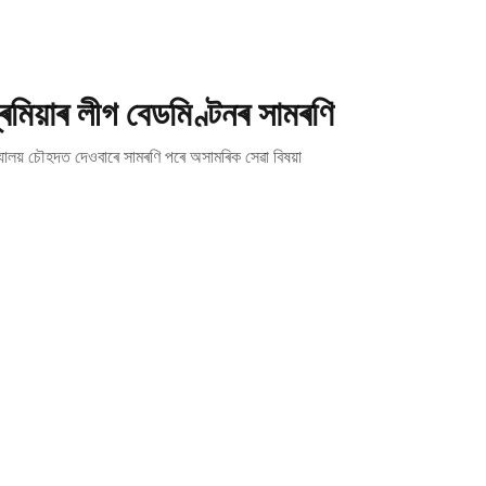
মিয়াৰ লীগ বেডমিণ্টনৰ সামৰণি
্যালয় চৌহদত দেওবাৰে সামৰণি পৰে অসামৰিক সেৱা বিষয়া