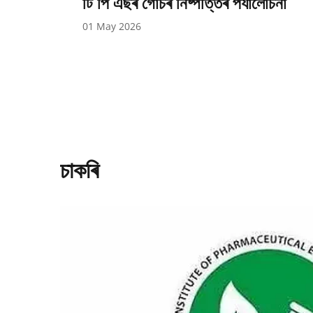
টি পি এছৰ গোচৰ নিষ্পত্তিৰ পৰ্যালোচনা
01 May 2026
চাকৰি