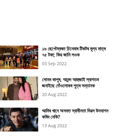
১৬ ছেপ্টেম্বৰত চিনেমাৰ টিকটৰ মূল্য মাত্ৰ
৭৫ টকা; কিয় জানি লওক
03 Sep 2022
সোনম কাপুৰ, আনন্দ আহুজাই স্বাগতম
জনাইছে তেঁওলোকৰ পুত্ৰ সন্তানক
20 Aug 2022
আমিৰ খানে অসমত স্বাধীনতা দিৱস উদযাপন
কৰিব নেকি?
13 Aug 2022