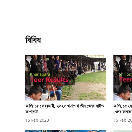
বিবিধ
আজি ১৫ ফেব্ৰুৱাৰী, ২০২৩ খানাপাৰা তীৰ খেলৰ লাইভ
আজি,১৫ ফেব্
আপডেট
খেলৰ ফলাফ
15 Feb 2023
15 Feb 2