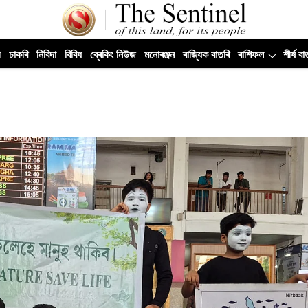
ী
চাকৰি
নিবিদা
বিবিধ
ব্ৰেকিং নিউজ
মনোৰঞ্জন
ৰাজ্যিক বাতৰি
ৰাশিফল
শীৰ্ষ বা