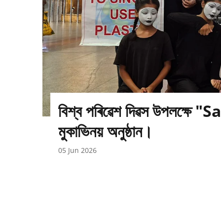
বিশ্ব পৰিৱেশ দিৱস উপলক্ষে
মুকাভিনয় অনুষ্ঠান।
05 Jun 2026