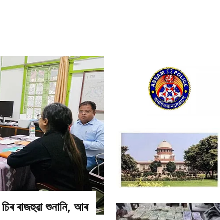
 চিৰ ৰাজহুৱা শুনানি, আৰ