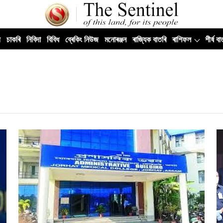
ী
চাকৰি
নিবিদা
বিবিধ
ব্ৰেকিং নিউজ
মনোৰঞ্জন
ৰাজ্যিক বাতৰি
ৰাশিফল
শীৰ্ষ বা