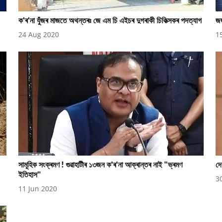
ক'ৰ'না যুঁজৰ মাজতে অথন্তৰঃ জে এম চি এইচৰ দুগৰাকী চিকিত্সকৰ পদত্যাগ
জজ
24 Aug 2020
1
সামূহিক সংক্ৰমণ ! গুৱাহাটীৰ ১৩জন ক'ৰ'না আক্ৰান্তৰ নাই "ভ্ৰমণ
দে
ইতিহাস"
3
11 Jun 2020