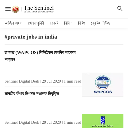
H
আজিৰ অসম
খেলৰ পৃথিৱী
চাকৰি
নিবিদা
বিবিধ
ব্ৰেকিং নিউজ
e
a
#private jobs in india
d
e
T
ৱাপকছ (WAPCOS) লিমিটেডৰ চাকৰিৰ আবেদন
r
a
আহ্বান
m
g
e
R
n
e
u
Sentinel Digital Desk
29 Jul 2020
1
min read
s
i
u
t
ভাৰতীয় কঁপাহ নিগমত সঞ্চালক নিযুক্তি
l
e
t
m
s
s
Sentinel Digital Desk
29 Jul 2020
1
min read