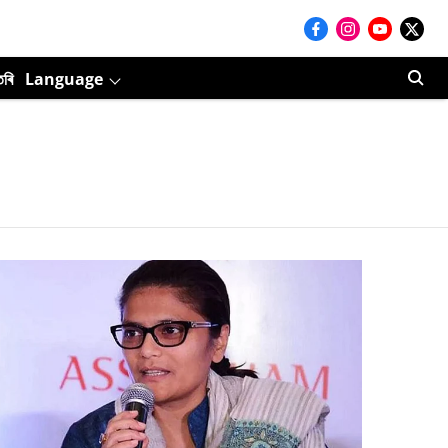
তৰি
Language