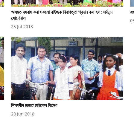
অসমত বসবাস কৰা সকলো ৰাইজক নিৰাপত্তা প্ৰদান কৰা হব : সৰ্বানন্দ
হজ
সোণোৱাল
0
25 Jul 2018
শিক্ষাৰ্থীৰ মাজত চাইকেল বিতৰণ
28 Jun 2018