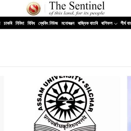
ী
চাকৰি
নিবিদা
বিবিধ
ব্ৰেকিং নিউজ
মনোৰঞ্জন
ৰাজ্যিক বাতৰি
ৰাশিফল
শীৰ্ষ বা