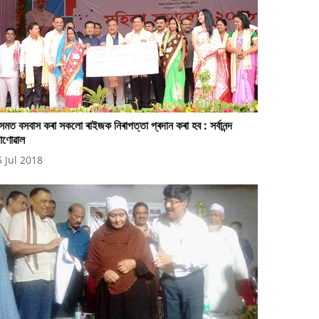
মত বসবাস কৰা সকলো ৰাইজক নিৰাপত্তা প্ৰদান কৰা হব : সৰ্বানন্দ
োণোৱাল
5 Jul 2018