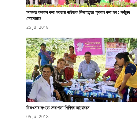
অসমত বসবাস কৰা সকলো ৰাইজক নিৰাপত্তা প্ৰদান কৰা হব : সৰ্বানন্দ
সোণোৱাল
25 Jul 2018
চিকৎসাৰ লগতে সজাগতা শিবিৰৰ আয়োজন
05 Jul 2018