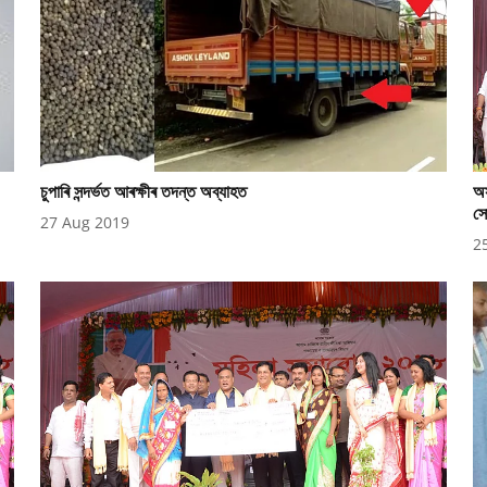
চুপাৰি সন্দৰ্ভত আৰক্ষীৰ তদন্ত অব্যাহত
অস
স
27 Aug 2019
2