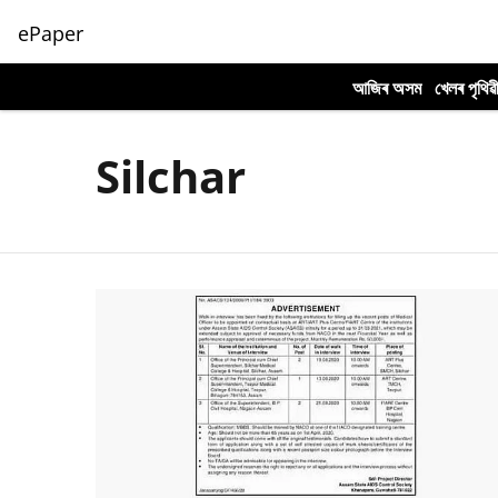
ePaper
আজিৰ অসম
খেলৰ পৃথিৱ
Silchar