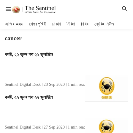
H
আজিৰ অসম
খেলৰ পৃথিৱী
চাকৰি
নিবিদা
বিবিধ
ব্ৰেকিং নিউজ
e
a
cancer
d
e
T
কৰ্কট, ২২ জুনৰ পৰা ২২ জুলাইলৈ
r
a
m
g
e
R
n
e
u
Sentinel Digital Desk
28 Sep 2020
1
min read
s
i
u
t
কৰ্কট, ২২ জুনৰ পৰা ২২ জুলাইলৈ
l
e
t
m
s
s
Sentinel Digital Desk
27 Sep 2020
1
min read